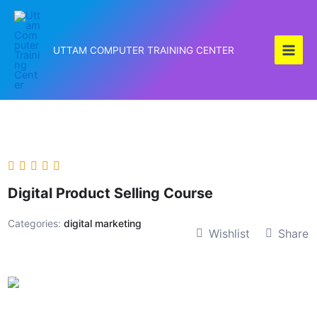
Skip
to
content
UTTAM COMPUTER TRAINING CENTER
Digital Product Selling Course
Categories:
digital marketing
Wishlist
Share